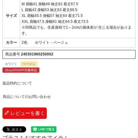
M 肩幅41 身幅49 袖丈62 着丈67.5
L 肩幅43 身幅53 袖丈63 着丈69.5
サイズ
XL 肩幅45.5 身幅57 袖丈64 着丈71.5
XXL 肩幅47.5 身幅61 袖丈64.5 着丈73.5
※同商品でも、生産過程で1～2cmの個体差が 生じる場合がありま
す。
カラー
2色 ホワイト・ベージュ
商品番号
240301960250002
ホワイト
ベージュ
2buy10%OFF対象商品
返品特約について
商品についてのお問い合わせ
レビューを書く
プラス１おすすめアイテム