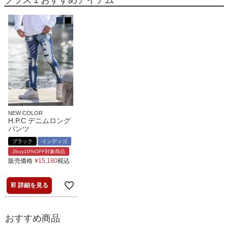
NEW COLOR
H.P.C デニムロング
パンツ
ブラック
インディゴ
2buy10%OFF対象商品
販売価格
¥
15,180
税込
詳細を見る
おすすめ商品