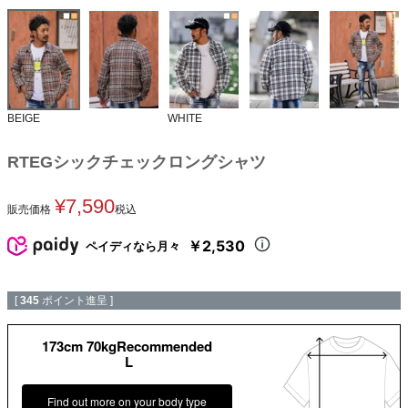
BEIGE
WHITE
RTEGシックチェックロングシャツ
¥
7,590
販売価格
税込
￥2,530
ペイディなら月々
[
345
ポイント進呈 ]
173cm 70kgRecommended
L
Find out more on your body type