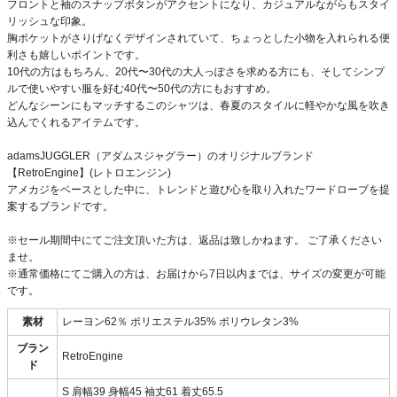
フロントと袖のスナップボタンがアクセントになり、カジュアルながらもスタイ
リッシュな印象。
胸ポケットがさりげなくデザインされていて、ちょっとした小物を入れられる便
利さも嬉しいポイントです。
10代の方はもちろん、20代〜30代の大人っぽさを求める方にも、そしてシンプ
ルで使いやすい服を好む40代〜50代の方にもおすすめ。
どんなシーンにもマッチするこのシャツは、春夏のスタイルに軽やかな風を吹き
込んでくれるアイテムです。
adamsJUGGLER（アダムスジャグラー）のオリジナルブランド
【RetroEngine】(レトロエンジン)
アメカジをベースとした中に、トレンドと遊び心を取り入れたワードローブを提
案するブランドです。
※セール期間中にてご注文頂いた方は、返品は致しかねます。 ご了承ください
ませ。
※通常価格にてご購入の方は、お届けから7日以内までは、サイズの変更が可能
です。
素材
レーヨン62％ ポリエステル35% ポリウレタン3%
ブラン
RetroEngine
ド
S 肩幅39 身幅45 袖丈61 着丈65.5