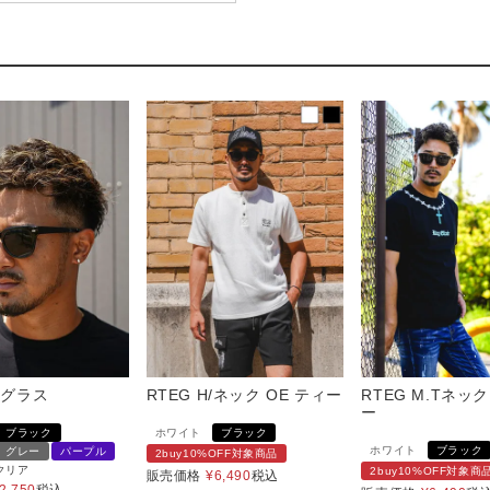
ングラス
RTEG H/ネック OE ティー
RTEG M.Tネッ
ー
ブラック
ホワイト
ブラック
ホワイト
ブラック
グレー
パープル
2buy10%OFF対象商品
クリア
2buy10%OFF対象商
販売価格
¥
6,490
税込
2,750
税込