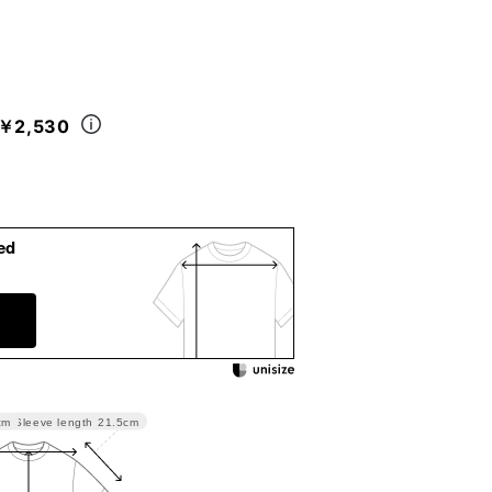
￥2,530
ed
Sleeve length
21.5cm
cm