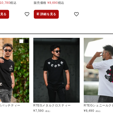
10,780
税込
販売価格
¥
8,690
税込
を見る
詳細を見る
ロスパッチティー
RTEGメタルクロスティー
RTEGシェニールク
¥
7,590
¥
6,490
）
（税込）
（税込）