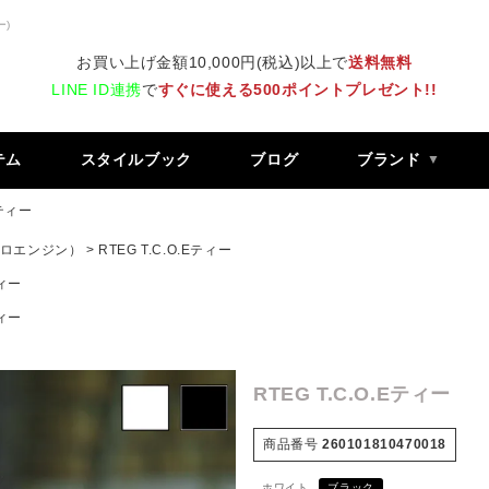
ー)
お買い上げ金額10,000円(税込)以上で
送料無料
LINE ID連携
で
すぐに使える500ポイントプレゼント!!
テム
スタイルブック
ブログ
ブランド
Eティー
 レトロエンジン）
RTEG T.C.O.Eティー
ティー
ティー
RTEG T.C.O.Eティー
商品番号
260101810470018
ホワイト
ブラック