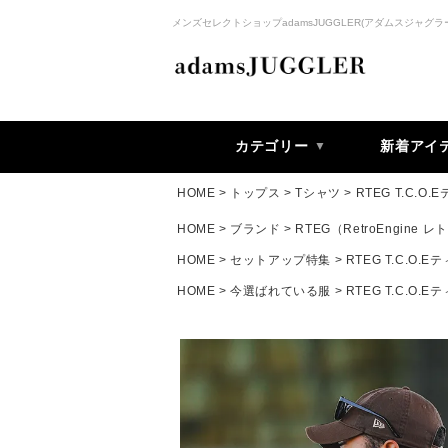
メンズセレクトショップadamsJUGGLER(アダムスジャグラ
カテゴリー
新着アイ
HOME
トップス
Tシャツ
RTEG T.C.O.
HOME
ブランド
RTEG（RetroEngine
HOME
セットアップ特集
RTEG T.C.O.E
HOME
今選ばれている服
RTEG T.C.O.E