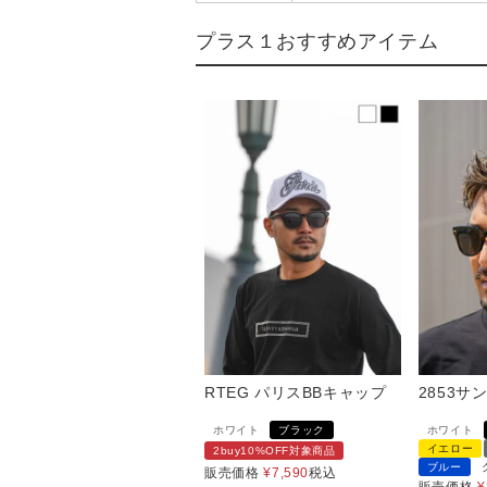
プラス１おすすめアイテム
RTEG パリスBBキャップ
2853サ
ホワイト
ブラック
ホワイト
イエロー
2buy10%OFF対象商品
ブルー
販売価格
¥
7,590
税込
販売価格
¥