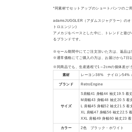
*同素材でセットアップのショートパンツのご
adamsJUGGLER（アダムスジャグラー）のオリ
トロエンジン)
アメカジをベースとした中に、トレンドと遊び
るブランドです。
※セール期間中にてご注文頂いた方は、返品は
※通常価格にてご購入の方は、お届けから7日
※同商品でも、生産過程で1～2cmの個体差が
素材
レーヨン38% ナイロン54%
ブランド
RetroEngine
S肩幅41 身幅44 袖丈19.5 着
M肩幅43 身幅48 袖丈20.5 着
サイズ
L 肩幅45 身幅52 袖丈21.5 着
XL 肩幅47 身幅56 袖丈22.5 
XXL 肩幅49 身幅60 袖丈23 
カラー
2色 ブラック・ホワイト