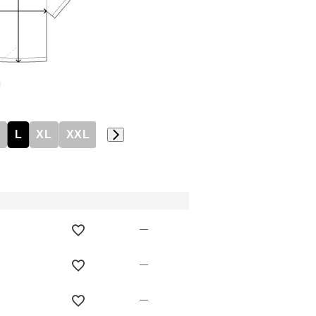
M
L
XL
XXL
—
—
—