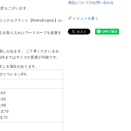
商品についてのお問い合わせ
用意もございます。
レビューを書く
ジナルブランド【RetroEngine】(レ
心を取り入れたワードローブを提案す
致しかねます。 ご了承くださいませ。
以内まではサイズの変更が可能です。
 生じる場合があります。
 ポリウレタン8%
丈64
丈66
丈68
着丈70
着丈72