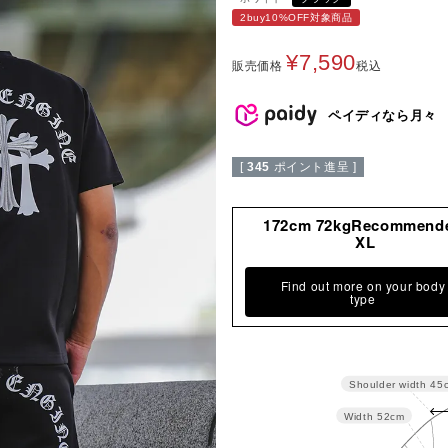
2buy10%OFF対象商品
¥
7,590
販売価格
税込
ペイディなら月々
[
345
ポイント進呈 ]
172cm 72kgRecommend
XL
Find out more on your body
type
Shoulder width
45
Width
52cm