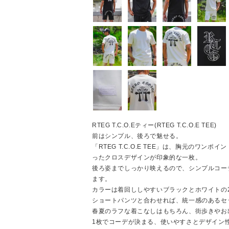
RTEG T.C.O.Eティー(RTEG T.C.O.E TEE)
前はシンプル、後ろで魅せる。
「RTEG T.C.O.E TEE」は、胸元のワン
ったクロスデザインが印象的な一枚。
後ろ姿までしっかり映えるので、シンプルコー
ます。
カラーは着回ししやすいブラックとホワイトの
ショートパンツと合わせれば、統一感のあるセ
春夏のラフな着こなしはもちろん、街歩きやお
1枚でコーデが決まる、使いやすさとデザイン性