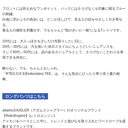
フロントには控えめなワンポイント。バックにはさりげなくも印象に残るブルー
の刺繍。
白地に浮かぶその色合いは、どこか涼しげで、見る人の目をやさしく引き寄せ
る。
着る人の個性を邪魔せず、でもちゃんと“気のきいた一枚”になるTシャツです。
10代には、大人っぽさを少しだけ先取りしたい日に。
20代～30代には、力を抜いた休日スタイルにちょうどいいニュアンスを。
そして40代～50代には、品のあるカジュアルとして、さりげないこだわりを表
現できる存在に。
飾らない。でも、ちゃんとおしゃれ。
「RTEG O.E E/Embroidery TEE」は、そんな気分にぴったり寄り添う夏の相
棒。
ロングパンツはこちら
adamsJUGGLER（アダムスジャグラー）のオリジナルブランド
【RetroEngine】(レトロエンジン)
アメカジをベースとした中に、トレンドと遊び心を取り入れたワードローブを提
案するブランドです。