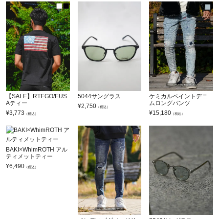
【SALE】RTEGO/EUS
5044サングラス
ケミカルペイントデニ
Aティー
ムロングパンツ
¥
2,750
（税込）
¥
3,773
¥
15,180
（税込）
（税込）
BAKI×WhimROTH アル
ティメットティー
¥
6,490
（税込）