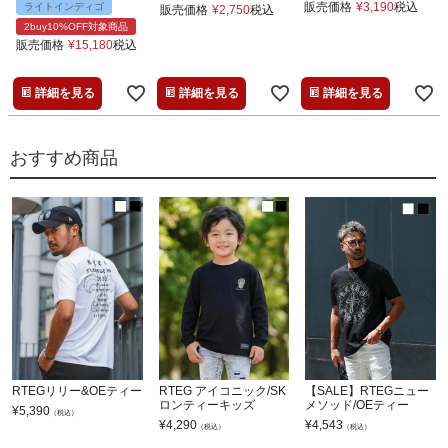
販売価格
¥
3,190
税込
ライトインディゴ
販売価格
¥
2,750
税込
2buy10%OFF対象商品
販売価格
¥
15,180
税込
詳細を見る
詳細を見る
詳細を見る
おすすめ商品
RTEGリリー&OEティー
RTEG アイコニック/SK
【SALE】RTEGニュー
ロンティーキッズ
メソッド/OEティー
¥
5,390
（税込）
¥
4,290
¥
4,543
（税込）
（税込）