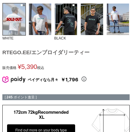
WHITE
BLACK
RTEGO.EE/エンブロイダリーティー
¥
5,390
販売価格
税込
￥1,796
ペイディなら月々
[
245
ポイント進呈 ]
172cm 72kgRecommended
XL
Find out more on your body type