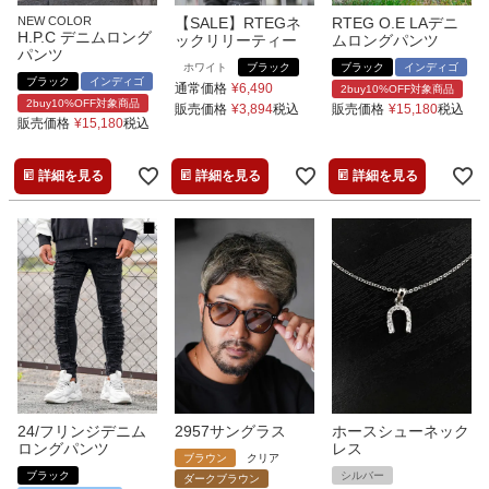
NEW COLOR
【SALE】RTEGネ
RTEG O.E LAデニ
H.P.C デニムロング
ックリリーティー
ムロングパンツ
パンツ
ホワイト
ブラック
ブラック
インディゴ
ブラック
インディゴ
通常価格
¥
6,490
2buy10%OFF対象商品
2buy10%OFF対象商品
販売価格
¥
3,894
税込
販売価格
¥
15,180
税込
販売価格
¥
15,180
税込
詳細を見る
詳細を見る
詳細を見る
24/フリンジデニム
2957サングラス
ホースシューネック
ロングパンツ
レス
ブラウン
クリア
ブラック
シルバー
ダークブラウン