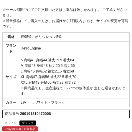
※セール期間中にてご注文頂いた方は、返品は致しかねます。 ご了承ください
ませ。
※通常価格にてご購入の方は、お届けから7日以内までは、サイズの変更が可能
です。
素材
綿95% ポリウレタン5%
ブラン
RetroEngine
ド
S 肩幅41 身幅44 袖丈19.5 着丈64
M 肩幅43 身幅48 袖丈20.5 着丈66
L 肩幅45 身幅52 袖丈21.5 着丈68
サイズ
XL 肩幅47 身幅56 袖丈22.5 着丈70
XXL 肩幅49 身幅60 袖丈23 着丈72
※同商品でも、生産過程で1～2cmの個体差が 生じる場合がありま
す。
カラー
2色 ホワイト・ブラック
商品番号
260101810470008
ホワイト
ブラック
2buy10%OFF対象商品