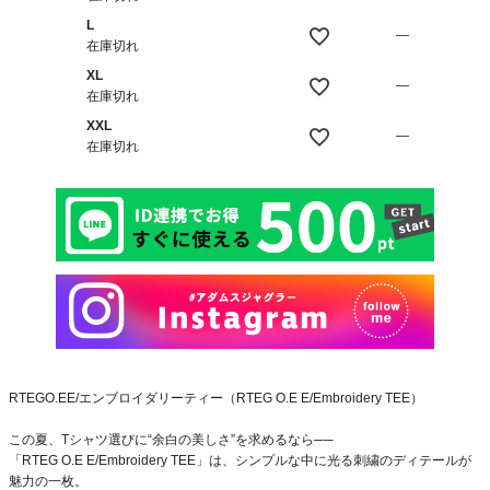
L
—
在庫切れ
XL
—
在庫切れ
XXL
—
在庫切れ
RTEGO.EE/エンブロイダリーティー（RTEG O.E E/Embroidery TEE）
この夏、Tシャツ選びに“余白の美しさ”を求めるなら──
「RTEG O.E E/Embroidery TEE」は、シンプルな中に光る刺繍のディテールが
魅力の一枚。