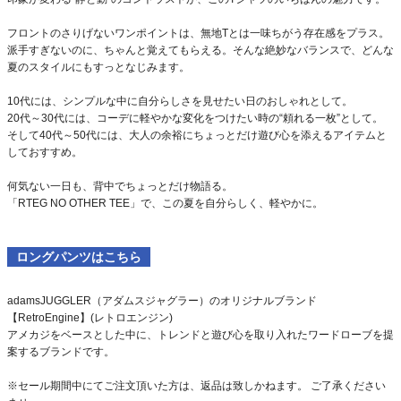
フロントのさりげないワンポイントは、無地Tとは一味ちがう存在感をプラス。
派手すぎないのに、ちゃんと覚えてもらえる。そんな絶妙なバランスで、どんな
夏のスタイルにもすっとなじみます。
10代には、シンプルな中に自分らしさを見せたい日のおしゃれとして。
20代～30代には、コーデに軽やかな変化をつけたい時の“頼れる一枚”として。
そして40代～50代には、大人の余裕にちょっとだけ遊び心を添えるアイテムと
しておすすめ。
何気ない一日も、背中でちょっとだけ物語る。
「RTEG NO OTHER TEE」で、この夏を自分らしく、軽やかに。
ロングパンツはこちら
adamsJUGGLER（アダムスジャグラー）のオリジナルブランド
【RetroEngine】(レトロエンジン)
アメカジをベースとした中に、トレンドと遊び心を取り入れたワードローブを提
案するブランドです。
※セール期間中にてご注文頂いた方は、返品は致しかねます。 ご了承ください