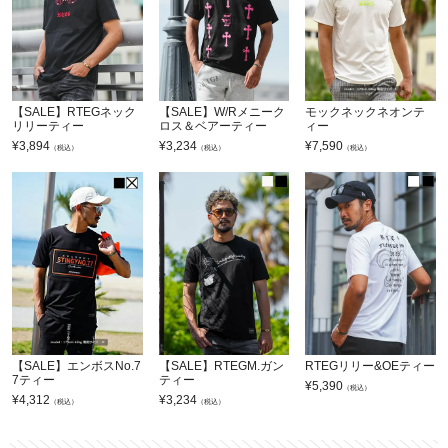
【SALE】RTEGネック
【SALE】W/Rメニーク
モックネックネオンテ
リリーティー
ロス＆ベアーティー
ィー
¥
3,894
¥
3,234
¥
7,590
（税込）
（税込）
（税込）
【SALE】エンボスNo.7
【SALE】RTEGM.ガン
RTEGリリー&OEティー
7ティー
ティー
¥
5,390
（税込）
¥
4,312
¥
3,234
（税込）
（税込）