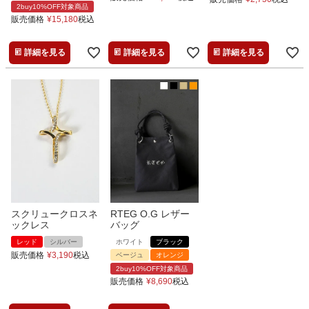
2buy10%OFF対象商品
販売価格
¥
15,180
税込
詳細を見る
詳細を見る
詳細を見る
スクリュークロスネ
RTEG O.G レザー
ックレス
バッグ
レッド
シルバー
ホワイト
ブラック
販売価格
¥
3,190
税込
ベージュ
オレンジ
2buy10%OFF対象商品
販売価格
¥
8,690
税込