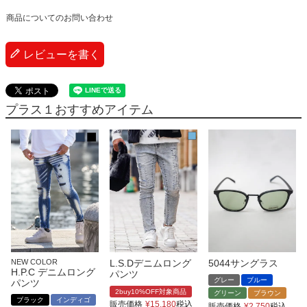
商品についてのお問い合わせ
レビューを書く
プラス１おすすめアイテム
NEW COLOR
L.S.Dデニムロング
5044サングラス
H.P.C デニムロング
パンツ
グレー
ブルー
パンツ
2buy10%OFF対象商品
グリーン
ブラウン
ブラック
インディゴ
販売価格
¥
15,180
税込
販売価格
¥
2,750
税込