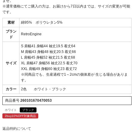
ませ。
※通常価格にてご購入の方は、お届けから7日以内までは、サイズの変更が可能
です。
素材
綿95% ポリウレタン5%
ブラン
RetroEngine
ド
S 肩幅41 身幅44 袖丈19.5 着丈64
M 肩幅43 身幅48 袖丈20.5 着丈66
L 肩幅45 身幅52 袖丈21.5 着丈68
サイズ
XL 肩幅47 身幅56 袖丈22.5 着丈70
XXL 肩幅49 身幅60 袖丈23 着丈72
※同商品でも、生産過程で1～2cmの個体差が 生じる場合がありま
す。
カラー
2色 ホワイト・ブラック
商品番号
260101670470053
ホワイト
ブラック
2buy10%OFF対象商品
返品特約について