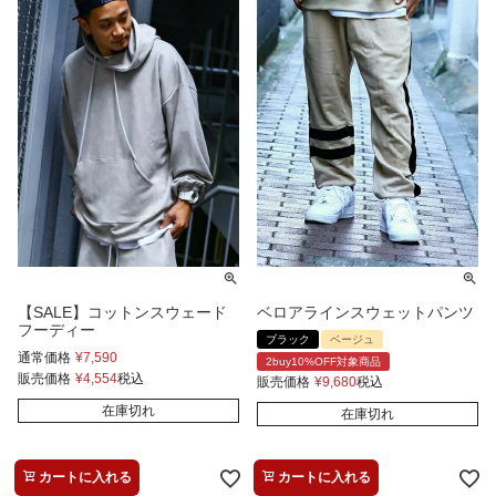
【SALE】コットンスウェード
ベロアラインスウェットパンツ
フーディー
ブラック
ベージュ
通常価格
¥
7,590
2buy10%OFF対象商品
販売価格
¥
4,554
税込
販売価格
¥
9,680
税込
在庫切れ
在庫切れ
カートに入れる
カートに入れる