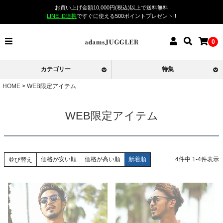
お買い上げ金額10,000円(税込)以上で送料無料
LINE ID連携
ですぐに使える500ポイントプレゼント!!
0
カテゴリー
特集
HOME
WEB限定アイテム
WEB限定アイテム
価格が安い順
価格が高い順
新着順
4
件中
1
-
4
件表示
並び替え