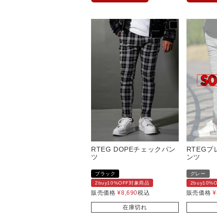
RTEG DOPEチェックパン
RTEG
ツ
ンツ
ブラック
グレー
2buy10%OFF対象商品
2buy10
販売価格
¥
8,690
税込
販売価格
¥
在庫切れ