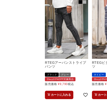
RTEGアーバンストライプ
RTEG
パンツ
ツ
ブラック
グレー
ネイビー
2buy10%OFF対象商品
2buy10
販売価格
¥
9,790
税込
販売価格
¥
カートに入れる
カート