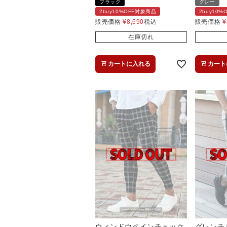
ブラック
グレー
2buy10%OFF対象商品
2buy10
販売価格
¥
8,690
税込
販売価格
¥
在庫切れ
カートに入れる
カート
ウィンドウペインチェック
グレンチ