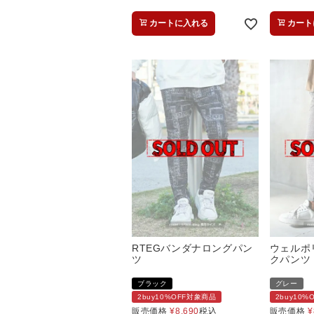
カートに入れる
カート
RTEGバンダナロングパン
ウェルポ
ツ
クパンツ
ブラック
グレー
2buy10%OFF対象商品
2buy10
販売価格
¥
8,690
税込
販売価格
¥