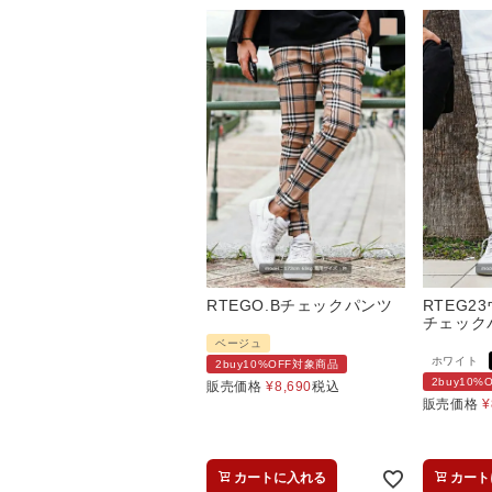
RTEGO.Bチェックパンツ
RTEG2
チェック
ベージュ
ホワイト
2buy10%OFF対象商品
2buy10
販売価格
¥
8,690
税込
販売価格
¥
カートに入れる
カート