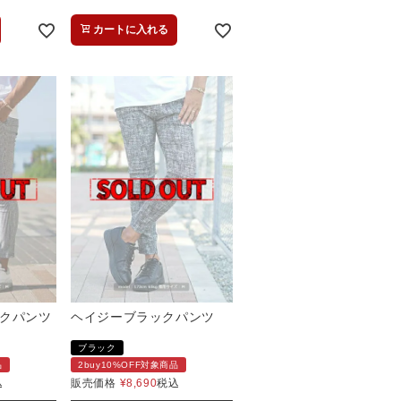
カートに入れる
クパンツ
ヘイジーブラックパンツ
ブラック
品
2buy10%OFF対象商品
込
販売価格
¥
8,690
税込