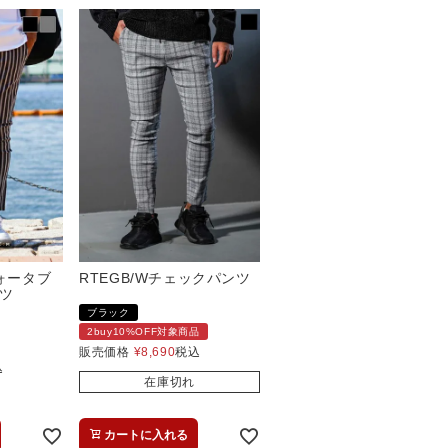
ォータブ
RTEGB/Wチェックパンツ
ツ
ブラック
2buy10%OFF対象商品
販売価格
¥
8,690
税込
込
在庫切れ
カートに入れる