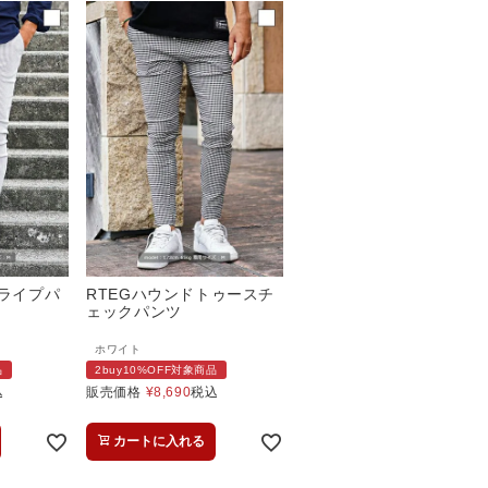
トライプパ
RTEGハウンドトゥースチ
ェックパンツ
ホワイト
品
2buy10%OFF対象商品
込
販売価格
¥
8,690
税込
カートに入れる