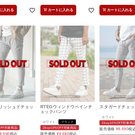
に入れる
カートに入れる
カートに入れる
リッシュドチェッ
RTEGウィンドウペインチ
スタガードチェッ
ェックパンツ
ホワイト
ホワイト
ブラック
2buy10%OFF対象商
%OFF対象商品
2buy10%OFF対象商品
販売価格
¥
8,690
税
8,690
税込
販売価格
¥
8,690
税込