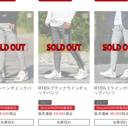
プレーンチェックパ
RTEGブラックラインチェ
RTEG３ライン
ックパンツ
ックパンツ
グレー
グレー
%OFF対象商品
2buy10%OFF対象商品
2buy10%OFF対象商
8,690
税込
販売価格
¥
8,690
税込
販売価格
¥
8,690
税
在庫切れ
在庫切れ
在庫切れ