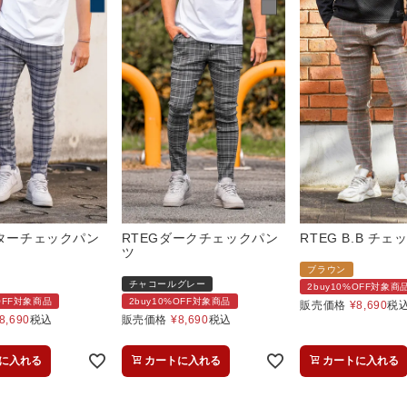
ビターチェックパン
RTEGダークチェックパン
RTEG B.B チ
ツ
ブラウン
チャコールグレー
2buy10%OFF対象商
%OFF対象商品
2buy10%OFF対象商品
販売価格
¥
8,690
税
8,690
税込
販売価格
¥
8,690
税込
に入れる
カートに入れる
カートに入れる