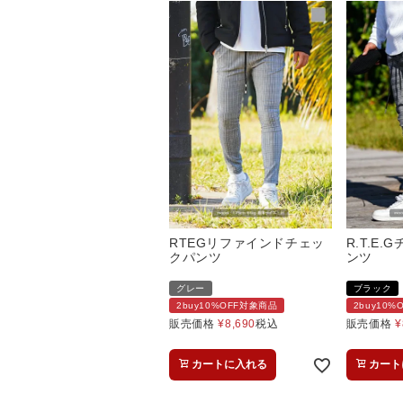
RTEGリファインドチェッ
R.T.E
クパンツ
ンツ
グレー
ブラック
2buy10%OFF対象商品
2buy10
販売価格
¥
8,690
税込
販売価格
¥
カートに入れる
カート