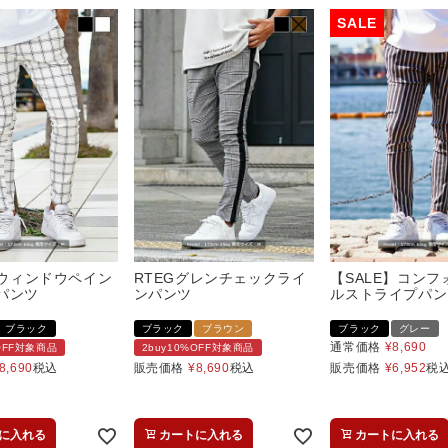
3ウィンドウペイン
RTEGグレンチェックライ
【SALE】コンフ
パンツ
ンパンツ
ルストライプパン
ブラック
ブラック
ブラウン
ブラック
グレー
通常価格
¥
8,690
%OFF対象商品
2buy10%OFF対象商品
8,690
税込
販売価格
¥
8,690
税込
販売価格
¥
6,952
税
に入れる
カートに入れる
カートに入れる