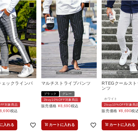
.Gチェックラインパ
マルチストライプパンツ
RTEGクールス
ンツ
ブラック
グレー
ホワイト
2buy10%OFF対象商品
%OFF対象商品
2buy10%OFF対象商
販売価格
¥
8,690
税込
8,690
税込
販売価格
¥
8,690
税
に入れる
カートに入れる
カートに入れる