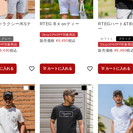
ャラクシー/KSテ
RTEG B it onティー
RTEGハート&T
ー
2buy10%OFF対象商品
グレー
ホワイト
ブラック
販売価格
¥
6,490
税込
%OFF対象商品
2buy10%OFF対象商
6,490
税込
販売価格
¥
6,490
税
に入れる
カートに入れる
カートに入れる