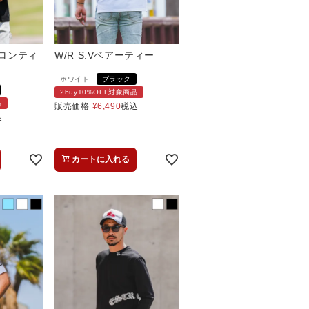
Bロンティ
W/R S.Vベアーティー
ホワイト
ブラック
2buy10%OFF対象商品
品
販売価格
¥
6,490
税込
込
カートに入れる