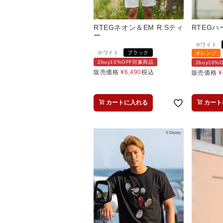
RTEGネオン＆EM R.Sティ
RTEGハ
ー
ホワイト
ホワイト
ブラック
オレンジ
2buy10%OFF対象商品
2buy10
販売価格
¥
6,490
税込
販売価格
¥
カートに入れる
カート