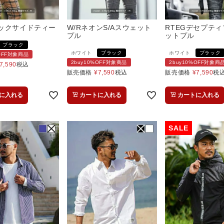
ックサイドティー
W/RネオンS/Aスウェット
RTEGデセプテ
プル
ットプル
ブラック
ホワイト
ブラック
ホワイト
ブラック
%OFF対象商品
2buy10%OFF対象商品
2buy10%OFF対象商
7,590
税込
販売価格
¥
7,590
税込
販売価格
¥
7,590
税
に入れる
カートに入れる
カートに入れる