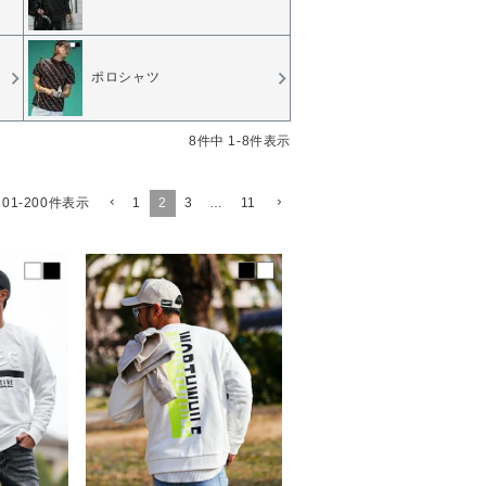
ポロシャツ
8
件中
1
-
8
件表示
101
-
200
件表示
1
2
3
…
11