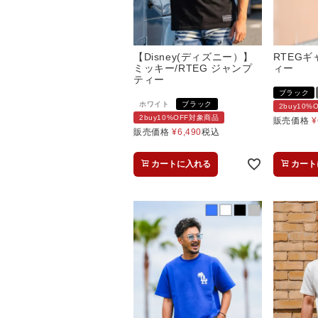
【Disney(ディズニー）】
RTEGギ
ミッキー/RTEG ジャンプ
ィー
ティー
ブラック
ホワイト
ブラック
2buy10
2buy10%OFF対象商品
販売価格
¥
販売価格
¥
6,490
税込
カートに入れる
カート