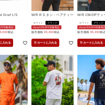
d Grief L/S
W/R R.S.タン・ベアティー
W/R CM/OPティ
ホワイト
ブラック
ホワイト
ブラック
%OFF対象商品
2buy10%OFF対象商品
2buy10%OFF対象商
6,600
税込
販売価格
¥
6,490
税込
販売価格
¥
6,490
税
に入れる
カートに入れる
カートに入れる