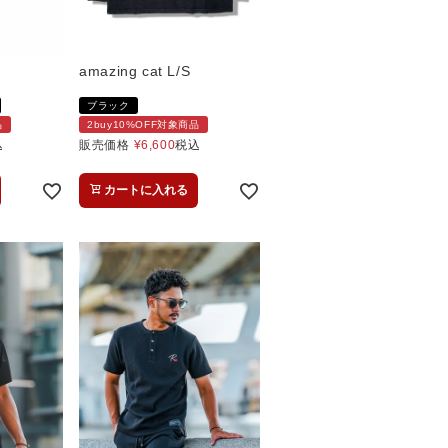
amazing cat L/S
ブラック
品
2buy10%OFF対象商品
込
販売価格
¥
6,600
税込
カートに入れる