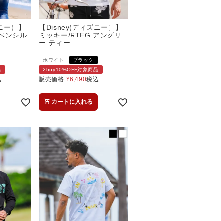
ズニー）】
【Disney(ディズニー）】
 ペンシル
ミッキー/RTEG アングリ
ー ティー
ホワイト
ブラック
品
2buy10%OFF対象商品
込
販売価格
¥
6,490
税込
カートに入れる