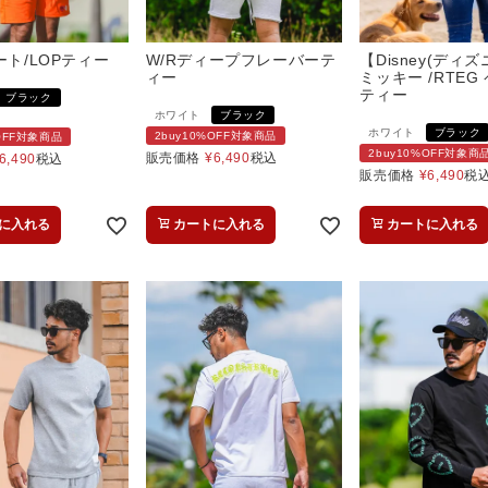
ート/LOPティー
W/Rディープフレーバーテ
【Disney(ディ
ィー
ミッキー /RTEG
ティー
ブラック
ホワイト
ブラック
ホワイト
ブラック
2buy10%OFF対象商品
%OFF対象商品
2buy10%OFF対象商
販売価格
¥
6,490
税込
6,490
税込
販売価格
¥
6,490
税
に入れる
カートに入れる
カートに入れる