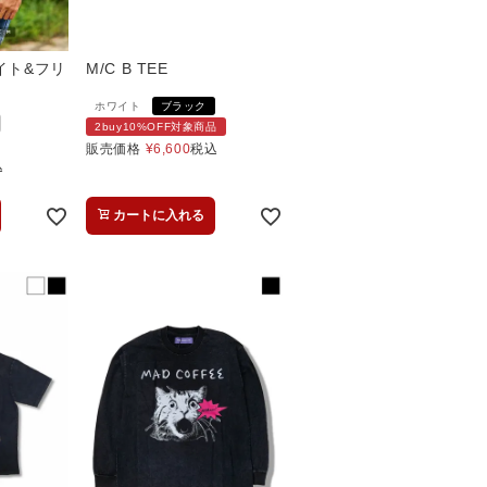
イト&フリ
M/C B TEE
ホワイト
ブラック
2buy10%OFF対象商品
販売価格
¥
6,600
税込
込
カートに入れる