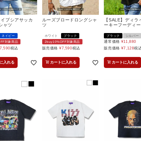
トライプシアサッカ
ルーズブロードロングシャ
【SALE】ディラ
シャツ
ツ
ーキーフーディー
ネイビー
ホワイト
ブラック
ブラック
シルバー
通常価格
¥
11,880
%OFF対象商品
2buy10%OFF対象商品
7,590
税込
販売価格
¥
7,590
税込
販売価格
¥
7,128
税
に入れる
カートに入れる
カートに入れる