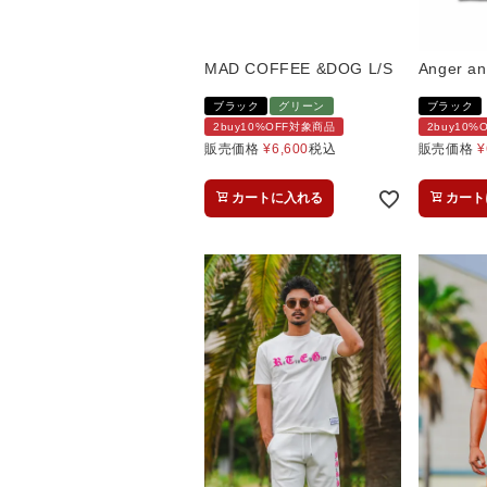
MAD COFFEE &DOG L/S
Anger an
ブラック
グリーン
ブラック
2buy10%OFF対象商品
2buy10
販売価格
¥
6,600
税込
販売価格
¥
カートに入れる
カート