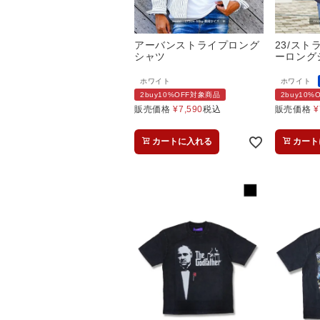
アーバンストライプロング
23/ス
シャツ
ーロング
ホワイト
ホワイト
2buy10%OFF対象商品
2buy10
販売価格
¥
7,590
税込
販売価格
¥
カートに入れる
カート