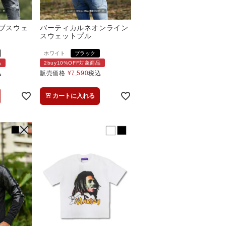
ィブスウェ
バーティカルネオンライン
スウェットプル
ホワイト
ブラック
品
2buy10%OFF対象商品
込
販売価格
¥
7,590
税込
カートに入れる