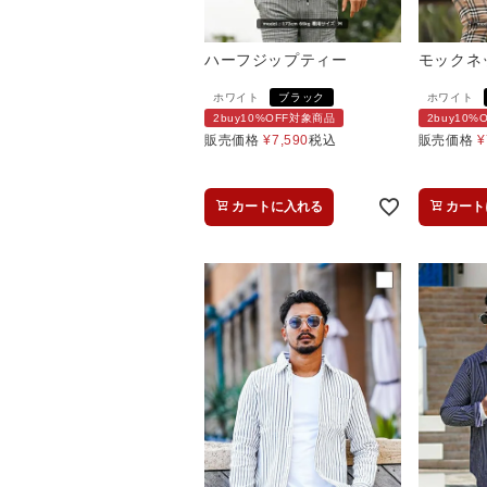
ハーフジップティー
モックネ
ホワイト
ブラック
ホワイト
2buy10%OFF対象商品
2buy10
販売価格
¥
7,590
税込
販売価格
¥
カートに入れる
カート