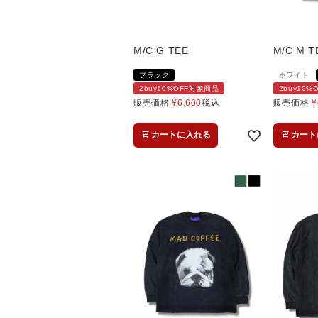
M/C G TEE
M/C M T
ブラック
ホワイト
2buy10%OFF対象商品
2buy10
販売価格
¥
6,600
税込
販売価格
¥
カートに入れる
カート