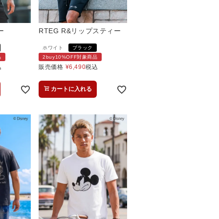
ー
RTEG R&リップスティー
ホワイト
ブラック
品
2buy10%OFF対象商品
込
販売価格
¥
6,490
税込
カートに入れる