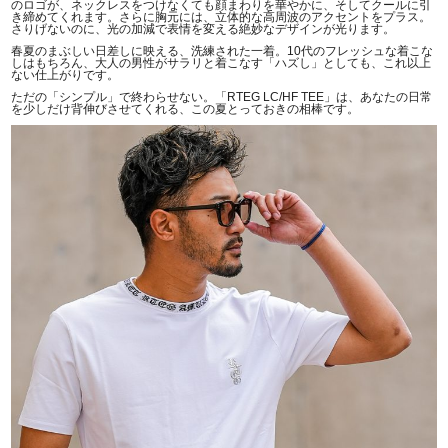
のロゴが、ネックレスをつけなくても顔まわりを華やかに、そしてクールに引
き締めてくれます。さらに胸元には、立体的な高周波のアクセントをプラス。
さりげないのに、光の加減で表情を変える絶妙なデザインが光ります。
春夏のまぶしい日差しに映える、洗練された一着。10代のフレッシュな着こな
しはもちろん、大人の男性がサラリと着こなす「ハズし」としても、これ以上
ない仕上がりです。
ただの「シンプル」で終わらせない。「RTEG LC/HF TEE」は、あなたの日常
を少しだけ背伸びさせてくれる、この夏とっておきの相棒です。