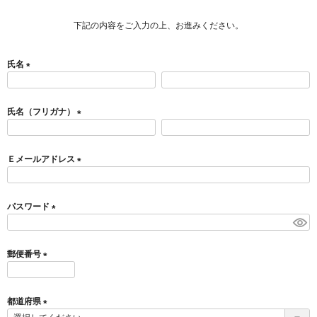
下記の内容をご入力の上、お進みください。
氏名
(
必
須
氏名（フリガナ）
)
(
必
須
Ｅメールアドレス
)
(
必
須
パスワード
)
(
必
須
郵便番号
)
(
必
須
都道府県
)