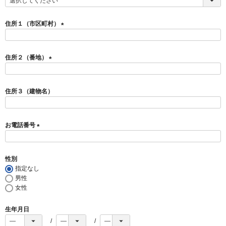
(
必
須
住所１（市区町村）
)
(
必
須
住所２（番地）
)
(
必
須
住所３（建物名）
)
お電話番号
(
必
須
性別
)
指定なし
男性
女性
生年月日