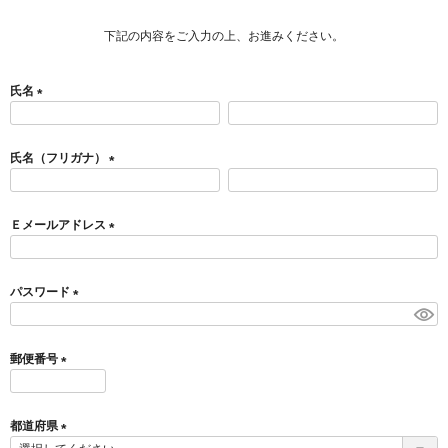
下記の内容をご入力の上、お進みください。
氏名
(
必
須
氏名（フリガナ）
)
(
必
須
Ｅメールアドレス
)
(
必
須
パスワード
)
(
必
須
郵便番号
)
(
必
須
都道府県
)