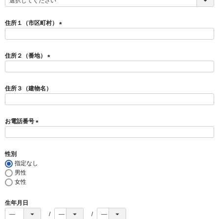
(
必
須
住所１（市区町村）
)
(
必
須
住所２（番地）
)
(
必
須
住所３（建物名）
)
お電話番号
(
必
須
性別
)
指定なし
男性
女性
生年月日