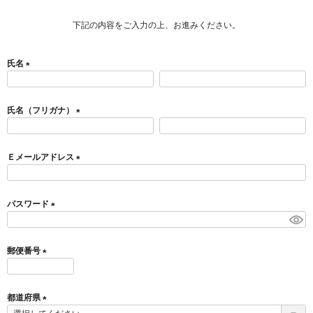
下記の内容をご入力の上、お進みください。
氏名
(
必
須
氏名（フリガナ）
)
(
必
須
Ｅメールアドレス
)
(
必
須
パスワード
)
(
必
須
郵便番号
)
(
必
須
都道府県
)