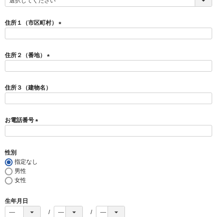
(
必
須
住所１（市区町村）
)
(
必
須
住所２（番地）
)
(
必
須
住所３（建物名）
)
お電話番号
(
必
須
性別
)
指定なし
男性
女性
生年月日