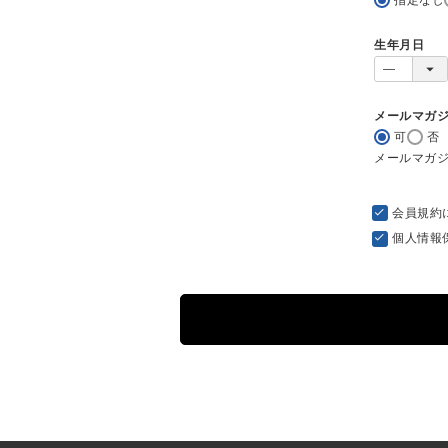
生年月日
メールマガ
可
否
メールマガ
会員規約
個人情報