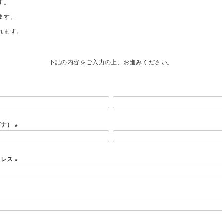
す。
ます。
れます。
下記の内容をご入力の上、お進みください。
ガナ）
(
必
ドレス
須
)
(
必
須
)
必