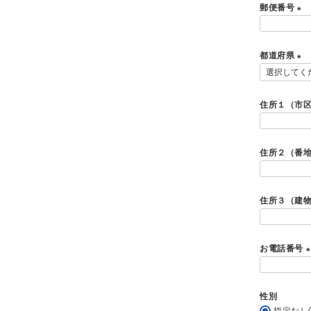
郵便番号
)
(
必
都道府県
須
)
(
必
須
住所１（市
)
住所２（番
住所３（建
お電話番号
(
性別
指定なし
)