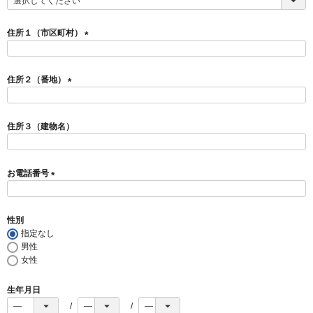
(
必
須
住所１（市区町村）
)
(
必
須
住所２（番地）
)
(
必
須
住所３（建物名）
)
お電話番号
(
必
須
性別
)
指定なし
男性
女性
生年月日