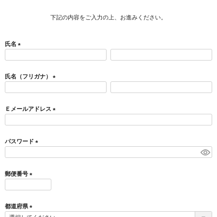
下記の内容をご入力の上、お進みください。
氏名
(
必
須
氏名（フリガナ）
)
(
必
須
Ｅメールアドレス
)
(
必
須
パスワード
)
(
必
須
郵便番号
)
(
必
須
都道府県
)