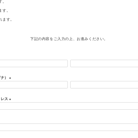
す。
ます。
れます。
下記の内容をご入力の上、お進みください。
ガナ）
(
必
ドレス
須
)
(
必
須
)
必