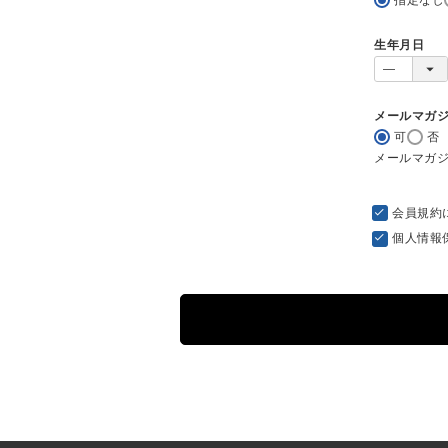
生年月日
メールマガ
可
否
メールマガ
会員規約
個人情報