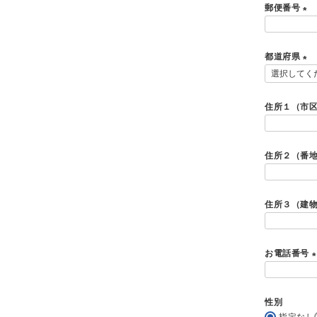
郵便番号
)
(
必
都道府県
須
)
(
必
須
住所１（市
)
住所２（番
住所３（建
お電話番号
(
性別
指定なし
)