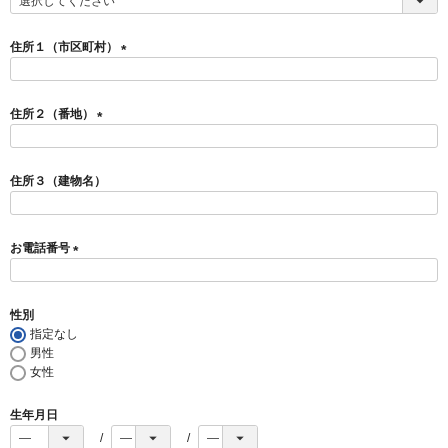
(
必
須
住所１（市区町村）
)
(
必
須
住所２（番地）
)
(
必
須
住所３（建物名）
)
お電話番号
(
必
須
性別
)
指定なし
男性
女性
生年月日