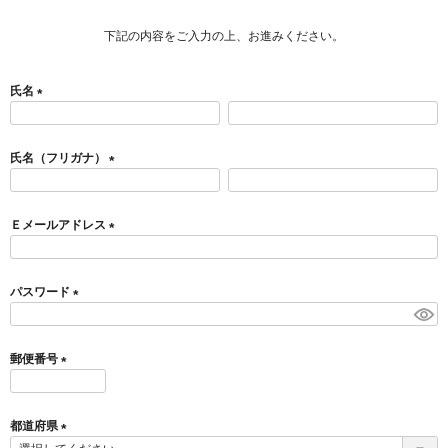
下記の内容をご入力の上、お進みください。
氏名
(
必
須
氏名（フリガナ）
)
(
必
須
Ｅメールアドレス
)
(
必
須
パスワード
)
(
必
須
郵便番号
)
(
必
須
都道府県
)