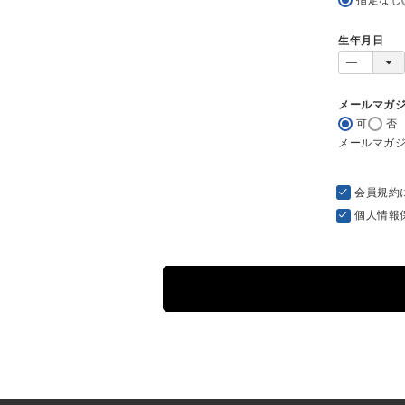
生年月日
メールマガ
可
否
メールマガ
会員規約
個人情報