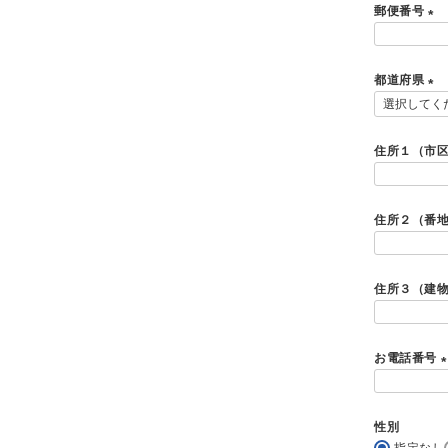
郵便番号
)
(
必
都道府県
須
)
(
必
須
住所１（市
)
住所２（番
住所３（建
お電話番号
(
性別
指定なし
)