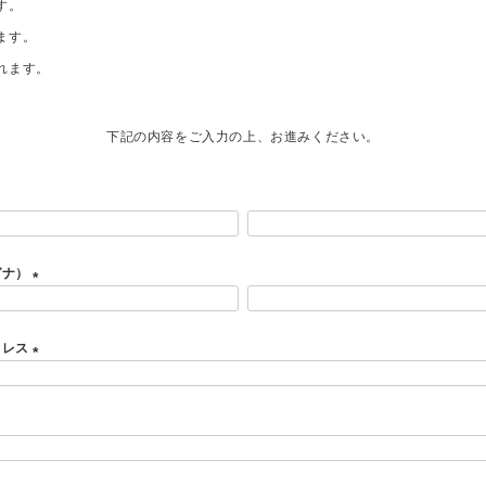
す。
ます。
れます。
下記の内容をご入力の上、お進みください。
ガナ）
(
必
ドレス
須
)
(
必
須
)
必