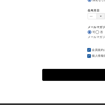
生年月日
メールマガ
可
否
メールマガ
会員規約
個人情報