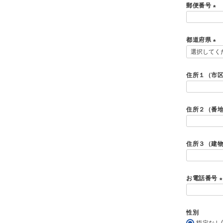
郵便番号
)
(
必
都道府県
須
)
(
必
須
住所１（市
)
住所２（番
住所３（建
お電話番号
(
性別
指定なし
)