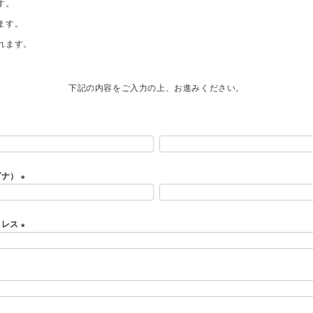
す。
ます。
れます。
下記の内容をご入力の上、お進みください。
ガナ）
(
必
ドレス
須
)
(
必
須
)
必