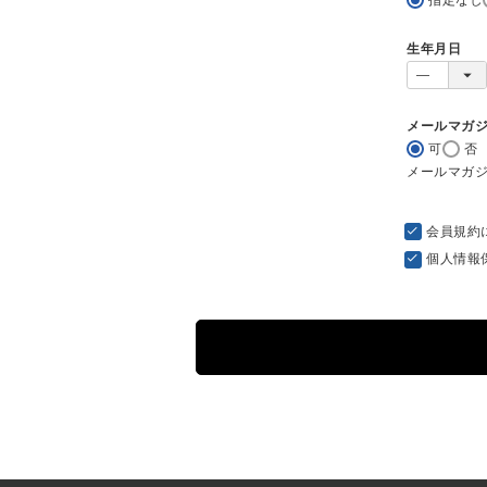
生年月日
メールマガ
可
否
メールマガ
会員規約
個人情報