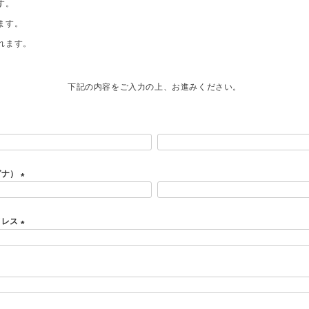
す。
ます。
れます。
下記の内容をご入力の上、お進みください。
ガナ）
(
必
ドレス
須
)
(
必
須
)
必