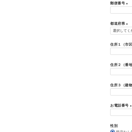
郵便番号
)
(
必
都道府県
須
)
(
必
須
住所１（市
)
住所２（番
住所３（建
お電話番号
(
性別
指定なし
)