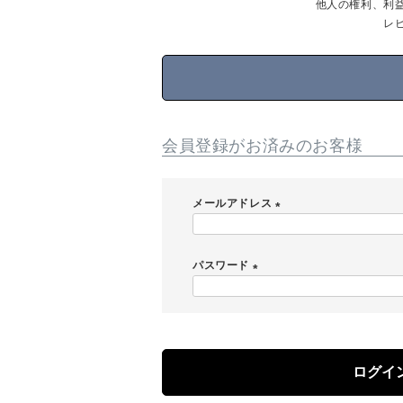
他人の権利、利
レ
会員登録がお済みのお客様
メールアドレス
(
必
パスワード
須
)
(
必
須
)
ログイ