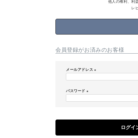
他人の権利、利
レ
会員登録がお済みのお客様
メールアドレス
(
必
パスワード
須
)
(
必
須
)
ログイ