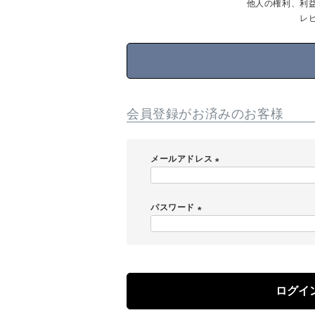
他人の権利、利
レ
会員登録がお済みのお客様
メールアドレス
(
必
パスワード
須
)
(
必
須
)
ログイ