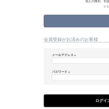
他人の権利、利
レ
会員登録がお済みのお客様
メールアドレス
(
必
パスワード
須
)
(
必
須
)
ログイ