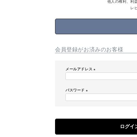
他人の権利、利
レ
会員登録がお済みのお客様
メールアドレス
(
必
パスワード
須
)
(
必
須
)
ログイ