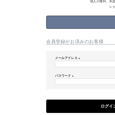
他人の権利、利
レ
会員登録がお済みのお客様
メールアドレス
(
必
パスワード
須
)
(
必
須
)
ログイ