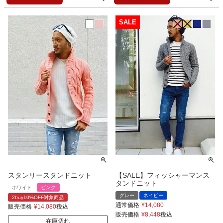
スタンリースタンドニット
【SALE】フィッシャーマンス
タンドニット
ホワイト
ピンク
グレー
ネイビー
2buy10%OFF対象商品
通常価格
¥
14,080
販売価格
¥
14,080
税込
販売価格
¥
8,448
税込
在庫切れ