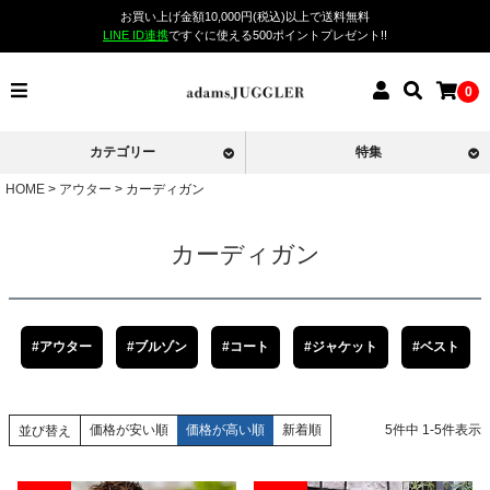
お買い上げ金額10,000円(税込)以上で送料無料
LINE ID連携
ですぐに使える500ポイントプレゼント!!
0
カテゴリー
特集
HOME
アウター
カーディガン
カーディガン
#アウター
#ブルゾン
#コート
#ジャケット
#ベスト
価格が安い順
価格が高い順
新着順
5
件中
1
-
5
件表示
並び替え