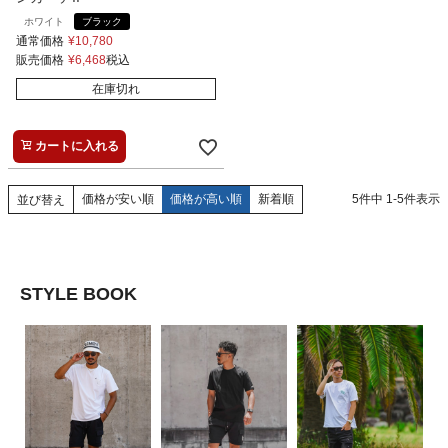
ホワイト
ブラック
通常価格
¥
10,780
販売価格
¥
6,468
税込
在庫切れ
カートに入れる
価格が安い順
価格が高い順
新着順
5
件中
1
-
5
件表示
並び替え
STYLE BOOK