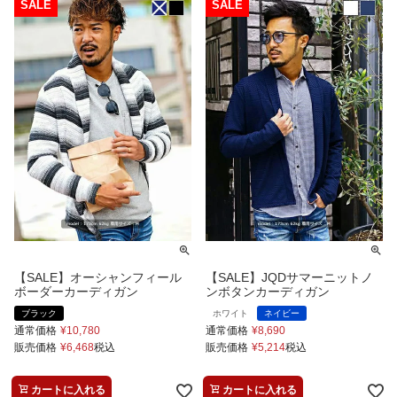
【SALE】オーシャンフィール
【SALE】JQDサマーニットノ
ボーダーカーディガン
ンボタンカーディガン
ブラック
ホワイト
ネイビー
通常価格
¥
10,780
通常価格
¥
8,690
販売価格
¥
6,468
税込
販売価格
¥
5,214
税込
カートに入れる
カートに入れる