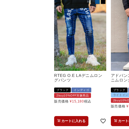
RTEG O.E LAデニムロン
アドバン
グパンツ
ニムロン
ブラック
インディゴ
ブラック
ライトイン
2buy10%OFF対象商品
2buy10
販売価格
¥
15,180
税込
販売価格
¥
カートに入れる
カート