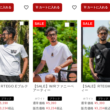
に入れる
カートに入れる
カートに入れる
】RTEGO.Eブルテ
【SALE】W/Rファニーベ
【SALE】RTEG
アーティー
ィー
ブラック
ホワイト
ブラック
ホワイト
ブラック
5,390
通常価格
¥
5,390
通常価格
¥
5,390
3,234
税込
販売価格
¥
3,234
税込
販売価格
¥
3,234
税