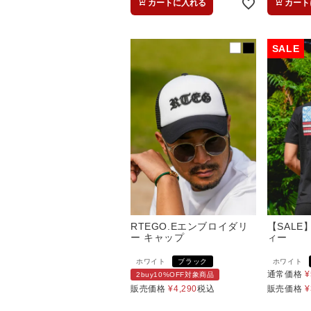
カートに入れる
カート
RTEGO.Eエンブロイダリ
【SALE】
ー キャップ
ィー
ホワイト
ブラック
ホワイト
通常価格
¥
2buy10%OFF対象商品
販売価格
¥
4,290
税込
販売価格
¥