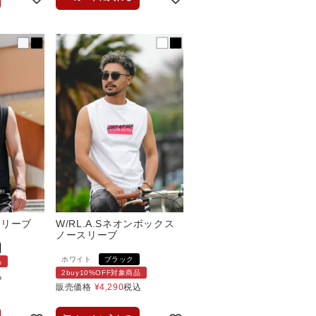
スリーブ
W/RL.A.Sネオンボックス
ノースリーブ
ホワイト
ブラック
品
2buy10%OFF対象商品
込
販売価格
¥
4,290
税込