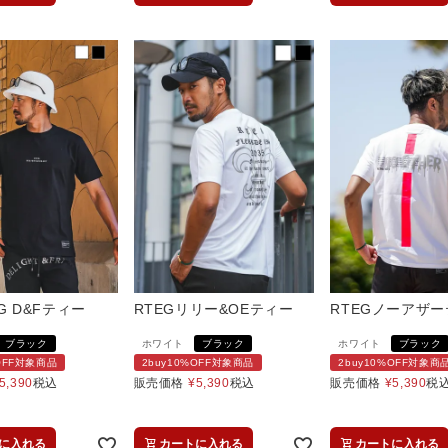
EG D&Fティー
RTEGリリー&OEティー
RTEGノーアザ
ブラック
ホワイト
ブラック
ホワイト
ブラック
%OFF対象商品
2buy10%OFF対象商品
2buy10%OFF対象商
5,390
税込
販売価格
¥
5,390
税込
販売価格
¥
5,390
税
に入れる
カートに入れる
カートに入れる