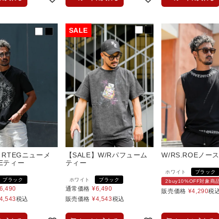
】RTEGニューメ
【SALE】W/Rパフューム
W/RS.ROEノー
Eティー
ティー
ホワイト
ブラック
ブラック
ホワイト
ブラック
2buy10%OFF対象商
6,490
通常価格
¥
6,490
販売価格
¥
4,290
税
4,543
税込
販売価格
¥
4,543
税込