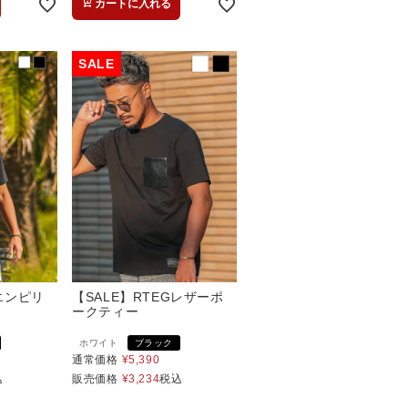
カートに入れる
Gエンピリ
【SALE】RTEGレザーポ
ークティー
ホワイト
ブラック
通常価格
¥
5,390
込
販売価格
¥
3,234
税込