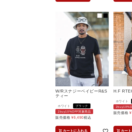
W/RスナジーベイビーR&S
H.F RT
ティー
ホワイト
ホワイト
ブラック
2buy10
2buy10%OFF対象商品
販売価格
¥
販売価格
¥
6,490
税込
カートに入れる
カート