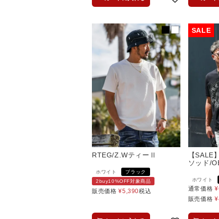
RTEG/Z.WティーⅡ
【SALE
ソッド/O
ホワイト
ブラック
ホワイト
2buy10%OFF対象商品
通常価格
¥
販売価格
¥
5,390
税込
販売価格
¥