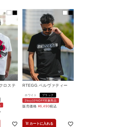
ルクロステ
RTEGG.ベルヴァティー
ホワイト
ブラック
2buy10%OFF対象商品
品
販売価格
¥
6,490
税込
込
カートに入れる