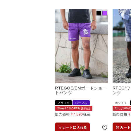
RTEGOE/EMボードショー
RTEG
トパンツ
ンツ
ブラック
パープル
ホワイト
2buy10%OFF対象商品
2buy10
販売価格
¥
7,590
税込
販売価格
¥
カートに入れる
カート