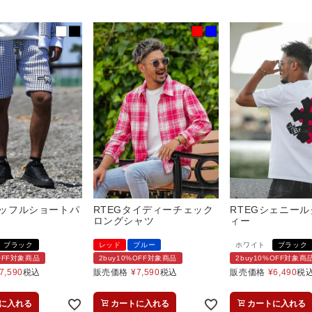
/ワッフルショートパ
RTEGタイディーチェック
RTEGシェニー
ロングシャツ
ィー
ブラック
レッド
ブルー
ホワイト
ブラック
%OFF対象商品
2buy10%OFF対象商品
2buy10%OFF対象商
7,590
税込
販売価格
¥
7,590
税込
販売価格
¥
6,490
税
に入れる
カートに入れる
カートに入れる