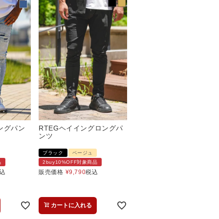
ロングパン
RTEGヘイイングロングパ
ンツ
ブラック
ベージュ
品
2buy10%OFF対象商品
込
販売価格
¥
9,790
税込
カートに入れる