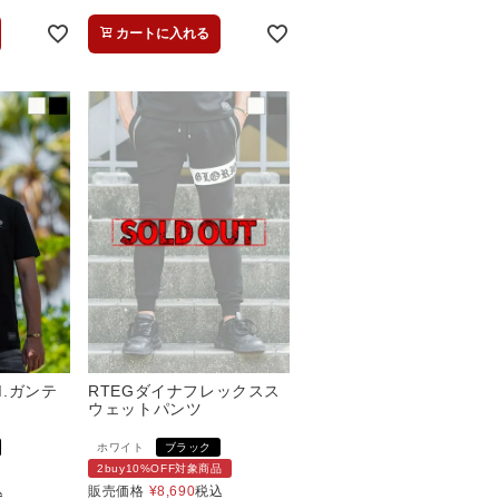
カートに入れる
M.ガンテ
RTEGダイナフレックスス
ウェットパンツ
ホワイト
ブラック
2buy10%OFF対象商品
込
販売価格
¥
8,690
税込