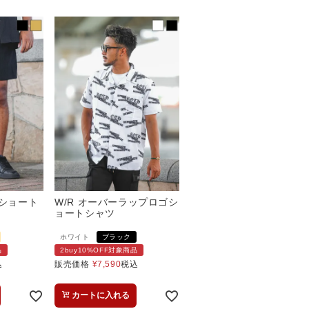
グショート
W/R オーバーラップロゴシ
ョートシャツ
ホワイト
ブラック
品
2buy10%OFF対象商品
込
販売価格
¥
7,590
税込
カートに入れる