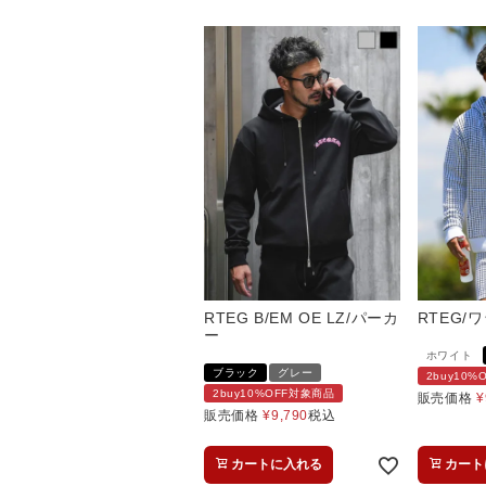
RTEG B/EM OE LZ/パーカ
RTEG
ー
ホワイト
ブラック
グレー
2buy10
2buy10%OFF対象商品
販売価格
¥
販売価格
¥
9,790
税込
カートに入れる
カート