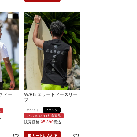
ーティー
W/RB.エリートノースリー
ブ
ホワイト
ブラック
品
2buy10%OFF対象商品
込
販売価格
¥
5,390
税込
カートに入れる