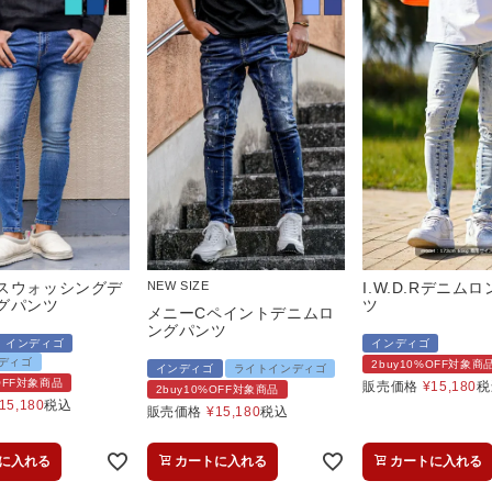
スウォッシングデ
NEW SIZE
I.W.D.Rデニム
グパンツ
ツ
メニーCペイントデニムロ
ングパンツ
インディゴ
インディゴ
ディゴ
2buy10%OFF対象商
インディゴ
ライトインディゴ
%OFF対象商品
販売価格
¥
15,180
税
2buy10%OFF対象商品
15,180
税込
販売価格
¥
15,180
税込
に入れる
カートに入れる
カートに入れる