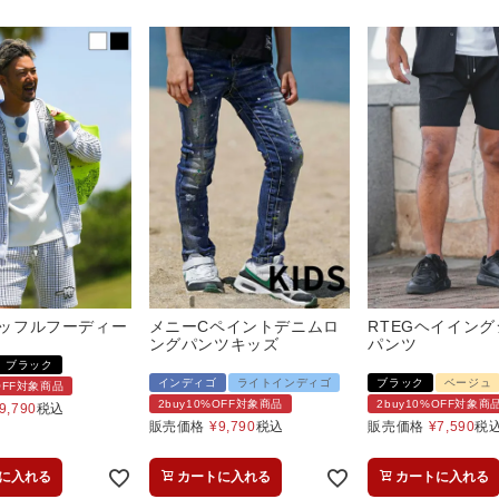
/ワッフルフーディー
メニーCペイントデニムロ
RTEGヘイイン
ングパンツキッズ
パンツ
ブラック
インディゴ
ライトインディゴ
ブラック
ベージュ
%OFF対象商品
2buy10%OFF対象商品
2buy10%OFF対象商
9,790
税込
販売価格
¥
9,790
税込
販売価格
¥
7,590
税
に入れる
カートに入れる
カートに入れる